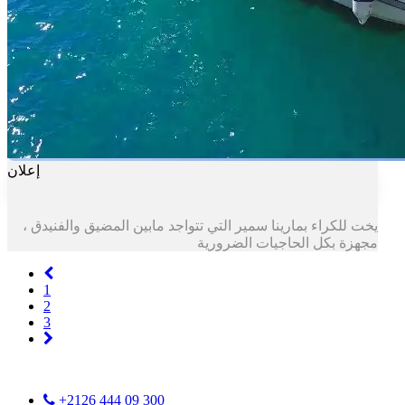
إعلان
يخت للكراء بمارينا سمير التي تتواجد مابين المضيق والفنيدق ،
مجهزة بكل الحاجيات الضرورية
Previous
1
2
3
Next
+2126 444 09 300