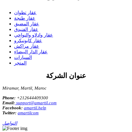
عقار تطوان
عقار طنجة
عقار المضيق
عقار الفنيدق
عقار وادلاو والنواحي
عقار كابونيكرو
عقار مراكش
عقار الدار البيضاء
السيارات
المتجر
عنوان الشركة
Miramar, Martil, Maroc
Phone:
+212644409300
Email:
support@amartil.com
Facebook:
amartil.help
Twitter:
amartilcom
التواصل