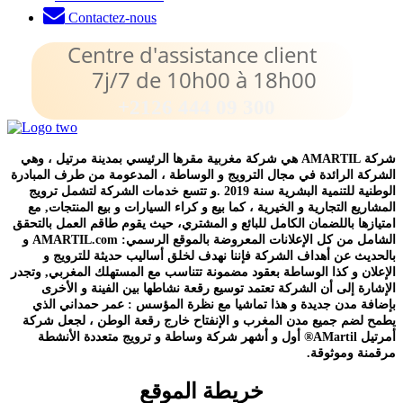
Contactez-nous
Centre d'assistance client
7j/7 de 10h00 à 18h00
+2126 444 09 300
شركة AMARTIL هي شركة مغربية مقرها الرئيسي بمدينة مرتيل ، وهي
الشركة الرائدة في مجال الترويج و الوساطة ، المدعومة من طرف المبادرة
الوطنية للتنمية البشرية سنة 2019 .و تتسع خدمات الشركة لتشمل ترويج
المشاريع التجارية و الخيرية ، كما بيع و كراء السيارات و بيع المنتجات, مع
امتيازها باللضمان الكامل للبائع و المشتري، حيث يقوم طاقم العمل بالتحقق
الشامل من كل الإعلانات المعروضة بالموقع الرسمي: AMARTIL.com و
بالحديث عن أهداف الشركة فإننا نهدف لخلق أساليب حديثة للترويج و
الإعلان و كذا الوساطة بعقود مضمونة تتناسب مع المستهلك المغربي, وتجدر
الإشارة إلى أن الشركة تعتمد توسيع رقعة نشاطها بين الفينة و الأخرى
بإضافة مدن جديدة و هذا تماشيا مع نظرة المؤسس : عمر حمداني الذي
يطمح لضم جميع مدن المغرب و الإنفتاح خارج رقعة الوطن ، لجعل شركة
أمرتيل AMartil® أول و أشهر شركة وساطة و ترويج متعددة الأنشطة
مرقمنة وموثوقة.
خريطة الموقع