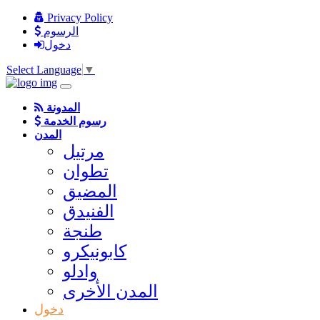
Privacy Policy
الرسوم
دخول
Select Language
▼
المدونة
رسوم الخدمة
المدن
مرتيل
تطوان
المضيق
الفنيدق
طنجة
كابونيكرو
وادلو
المدن الأخرى
دخول