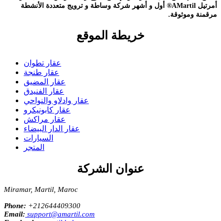
أمرتيل AMartil® أول و أشهر شركة وساطة و ترويج متعددة الأنشطة
مرقمنة وموثوقة.
خريطة الموقع
عقار تطوان
عقار طنجة
عقار المضيق
عقار الفنيدق
عقار وادلاو والنواحي
عقار كابونيكرو
عقار مراكش
عقار الدار البيضاء
السيارات
المتجر
عنوان الشركة
Miramar, Martil, Maroc
Phone:
+212644409300
Email:
support@amartil.com