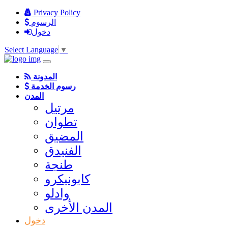
Privacy Policy
الرسوم
دخول
Select Language
▼
المدونة
رسوم الخدمة
المدن
مرتيل
تطوان
المضيق
الفنيدق
طنجة
كابونيكرو
وادلو
المدن الأخرى
دخول