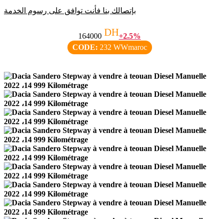
بإتصالك بنا فأنت توافق على رسوم الخدمة
DH
164000
+2.5%
CODE:
232 WWmaroc