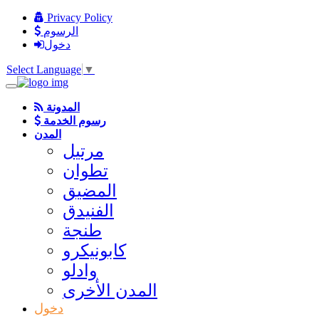
Privacy Policy
الرسوم
دخول
Select Language
▼
المدونة
رسوم الخدمة
المدن
مرتيل
تطوان
المضيق
الفنيدق
طنجة
كابونيكرو
وادلو
المدن الأخرى
دخول