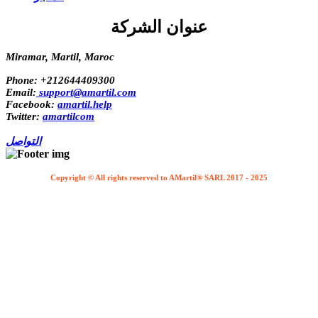
عنوان الشركة
Miramar, Martil, Maroc
Phone:
+212644409300
Email:
support@amartil.com
Facebook:
amartil.help
Twitter:
amartilcom
التواصل
Copyright © All rights reserved to AMartil® SARL 2017 - 2025