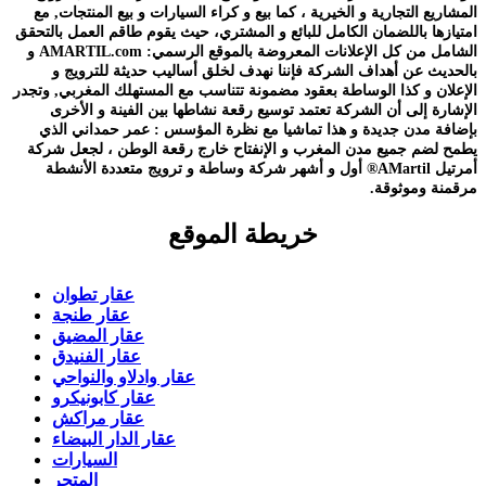
المشاريع التجارية و الخيرية ، كما بيع و كراء السيارات و بيع المنتجات, مع
امتيازها باللضمان الكامل للبائع و المشتري، حيث يقوم طاقم العمل بالتحقق
الشامل من كل الإعلانات المعروضة بالموقع الرسمي: AMARTIL.com و
بالحديث عن أهداف الشركة فإننا نهدف لخلق أساليب حديثة للترويج و
الإعلان و كذا الوساطة بعقود مضمونة تتناسب مع المستهلك المغربي, وتجدر
الإشارة إلى أن الشركة تعتمد توسيع رقعة نشاطها بين الفينة و الأخرى
بإضافة مدن جديدة و هذا تماشيا مع نظرة المؤسس : عمر حمداني الذي
يطمح لضم جميع مدن المغرب و الإنفتاح خارج رقعة الوطن ، لجعل شركة
أمرتيل AMartil® أول و أشهر شركة وساطة و ترويج متعددة الأنشطة
مرقمنة وموثوقة.
خريطة الموقع
عقار تطوان
عقار طنجة
عقار المضيق
عقار الفنيدق
عقار وادلاو والنواحي
عقار كابونيكرو
عقار مراكش
عقار الدار البيضاء
السيارات
المتجر