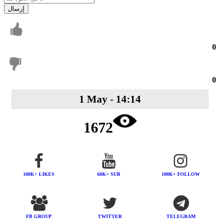
إرسال
0
0
1 May - 14:14
1672
100K+ LIKES
60K+ SUB
100K+ FOLLOW
FB GROUP
TWITTER
TELEGRAM